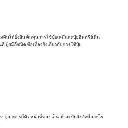
ห้ยั่งยืน ต้นทุนการใช้ปุ๋ยเคมีและปุ๋ยอินทรีย์ ดิน
๋ยมีกี่ชนิด ข้อเท็จจริงเกี่ยวกับการใช้ปุ๋ย
ตุอาหารกี่ตัว หน้าที่ของ เอ็น-พี-เค ปุ๋ยสั่งตัดคืออะไร