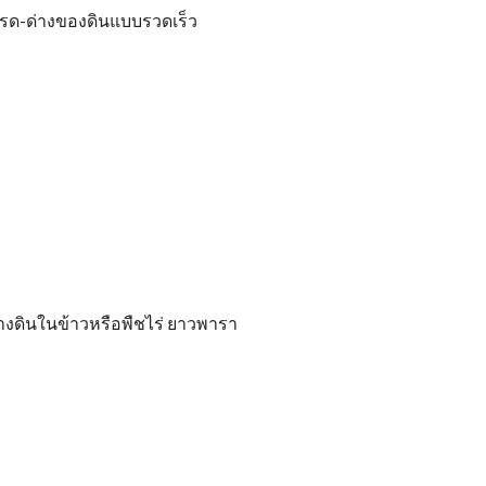
รด-ด่างของดินแบบรวดเร็ว
อย่างดินในข้าวหรือพืชไร่ ยาวพารา